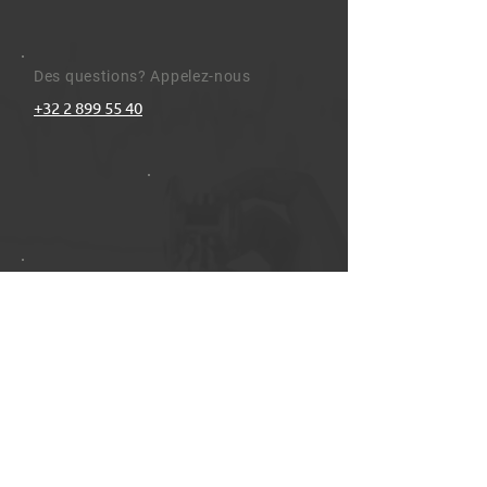
Des questions? Appelez-nous
+32 2 899 55 40
Envoyez-nous un e-mail
info@clinix.be
Nous sommes ouverts le