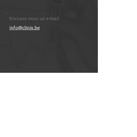
Envoyez-nous un e-mail
info@clinix.be
Nous sommes ouverts le
Lundi 9 : 00 - 16 : 00
Entrer en contact
+32 2 899 55 40
info@clinix.be
www.clinix.be